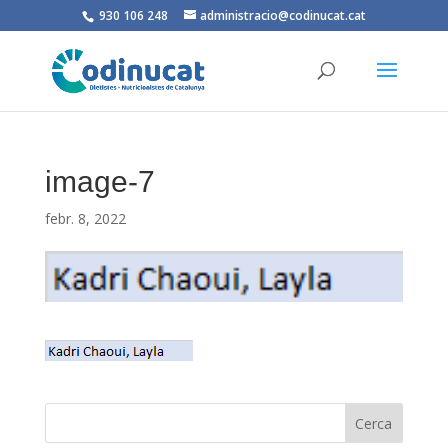
930 106 248
administracio@codinucat.cat
image-7
febr. 8, 2022