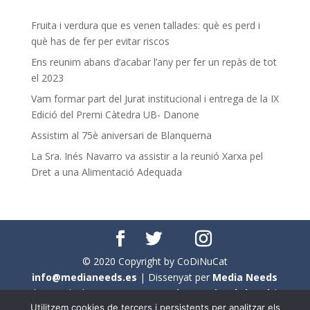
Fruita i verdura que es venen tallades: què es perd i
què has de fer per evitar riscos
Ens reunim abans d’acabar l’any per fer un repàs de tot
el 2023
Vam formar part del Jurat institucional i entrega de la IX
Edició del Premi Càtedra UB- Danone
Assistim al 75è aniversari de Blanquerna
La Sra. Inés Navarro va assistir a la reunió Xarxa pel
Dret a una Alimentació Adequada
© 2020 Copyright by CoDiNuCat
info@medianeeds.es
| Dissenyat per
Media Needs
| Tots els drets reservats a
CoDiNuCat |
Avís legal
|
Utilitzem cookies de tercers i persistents per analitzar els
Avís per cookies