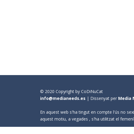
© 2020 Copyright by CoDiNuCat
info@medianeeds.es
| Dissenyat per
Media 
En aquest web s'ha tingut en compte l'ús no sexi
aquest motiu, a vegades , s'ha utilitzat el fem