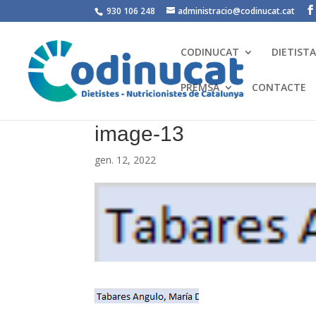
930 106 248
administracio@codinucat.cat
CODINUCAT
DIETIST
PREMSA
CONTACTE
image-13
gen. 12, 2022