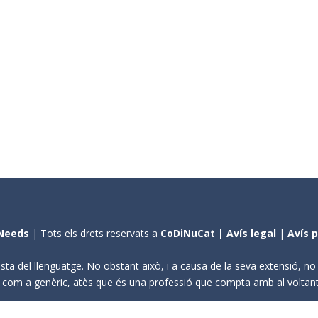
Needs
| Tots els drets reservats a
CoDiNuCat |
Avís legal
|
Avís 
sta del llenguatge. No obstant això, i a causa de la seva extensió, n
ení com a genèric, atès que és una professió que compta amb al volta