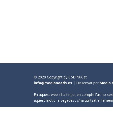
© 2020 Copyright by CoDiNuCat
info@medianeeds.es
| Dissenyat per
Media 
En aquest web s'ha tingut en compte l'ús no sexi
aquest motiu, a vegades , s'ha utilitzat el fem