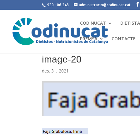
930 106 248
administracio@codinucat.cat
CODINUCAT
DIETIST
PREMSA
CONTACTE
image-20
des. 31, 2021