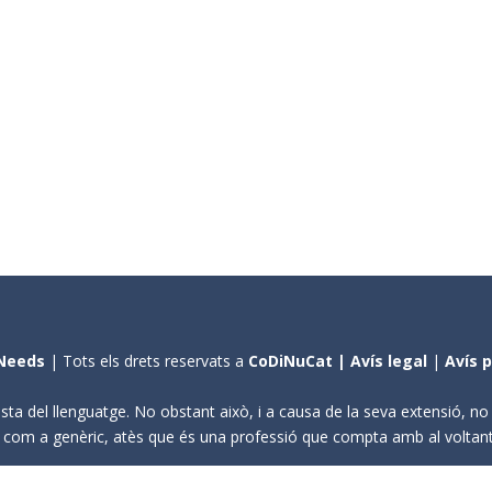
Needs
| Tots els drets reservats a
CoDiNuCat |
Avís legal
|
Avís 
sta del llenguatge. No obstant això, i a causa de la seva extensió, n
ení com a genèric, atès que és una professió que compta amb al volta