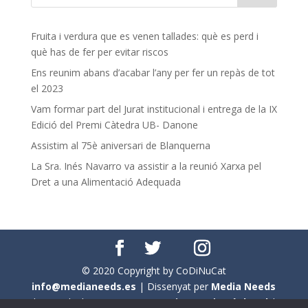
Fruita i verdura que es venen tallades: què es perd i
què has de fer per evitar riscos
Ens reunim abans d’acabar l’any per fer un repàs de tot
el 2023
Vam formar part del Jurat institucional i entrega de la IX
Edició del Premi Càtedra UB- Danone
Assistim al 75è aniversari de Blanquerna
La Sra. Inés Navarro va assistir a la reunió Xarxa pel
Dret a una Alimentació Adequada
© 2020 Copyright by CoDiNuCat
info@medianeeds.es
| Dissenyat per
Media Needs
| Tots els drets reservats a
CoDiNuCat |
Avís legal
|