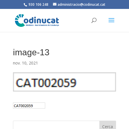
930 106 248
administracio@codinucat.cat
image-13
nov. 10, 2021