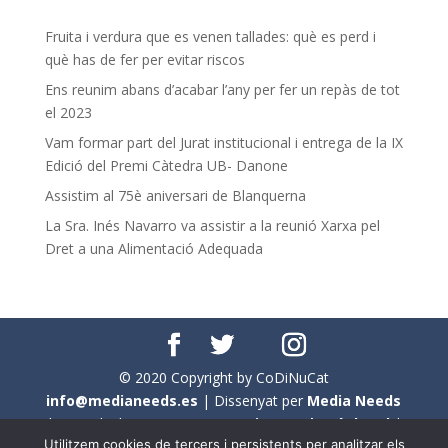
Fruita i verdura que es venen tallades: què es perd i
què has de fer per evitar riscos
Ens reunim abans d’acabar l’any per fer un repàs de tot
el 2023
Vam formar part del Jurat institucional i entrega de la IX
Edició del Premi Càtedra UB- Danone
Assistim al 75è aniversari de Blanquerna
La Sra. Inés Navarro va assistir a la reunió Xarxa pel
Dret a una Alimentació Adequada
© 2020 Copyright by CoDiNuCat
info@medianeeds.es
| Dissenyat per
Media Needs
| Tots els drets reservats a
CoDiNuCat |
Avís legal
|
Utilitzem cookies de tercers i persistents per analitzar els
Avís per cookies