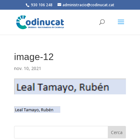
930 106 248
administracio@codinucat.cat
image-12
nov. 10, 2021