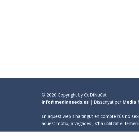
© 2020 Copyright by CoDiNuCat
info@medianeeds.es
| Dissenyat per
Media 
En aquest web s'ha tingut en compte l'ús no sexi
aquest motiu, a vegades , s'ha utilitzat el fem