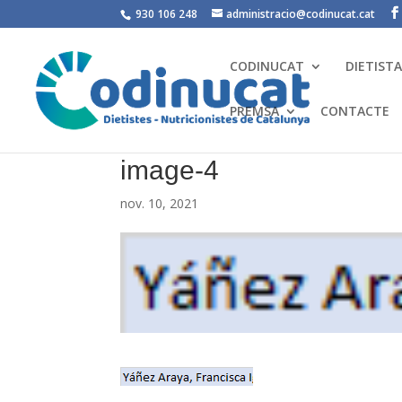
930 106 248
administracio@codinucat.cat
CODINUCAT
DIETIST
PREMSA
CONTACTE
image-4
nov. 10, 2021