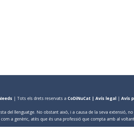
Needs
| Tots els drets reservats a
CoDiNuCat |
Avís legal
|
Avís 
sta del llenguatge. No obstant això, i a causa de la seva extensió, n
ení com a genèric, atès que és una professió que compta amb al volta