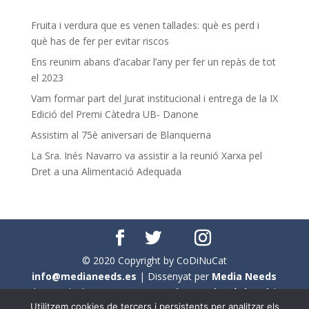
Fruita i verdura que es venen tallades: què es perd i
què has de fer per evitar riscos
Ens reunim abans d’acabar l’any per fer un repàs de tot
el 2023
Vam formar part del Jurat institucional i entrega de la IX
Edició del Premi Càtedra UB- Danone
Assistim al 75è aniversari de Blanquerna
La Sra. Inés Navarro va assistir a la reunió Xarxa pel
Dret a una Alimentació Adequada
© 2020 Copyright by CoDiNuCat
info@medianeeds.es
| Dissenyat per
Media Needs
| Tots els drets reservats a
CoDiNuCat |
Avís legal
|
Utilitzem cookies de tercers i persistents per analitzar els
Avís per cookies