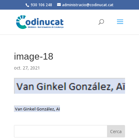
930 106 248
administracio@codinucat.cat
image-18
oct. 27, 2021