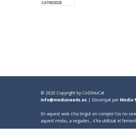
© 2020 Copyright by CoDiNuCat
info@medianeeds.es
| Dissenyat per
Media 
En aquest web s'ha tingut en compte l'ús no sexi
aquest motiu, a vegades , s'ha utilitzat el fem