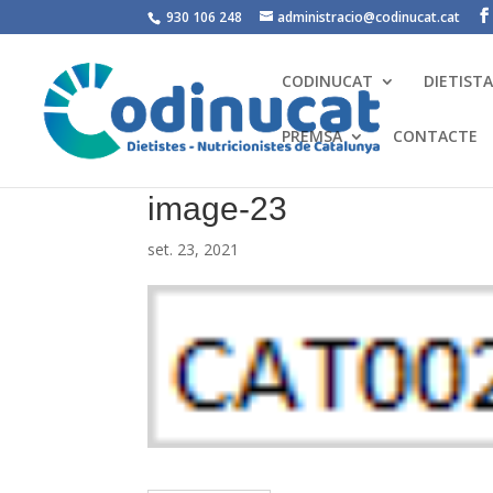
930 106 248
administracio@codinucat.cat
CODINUCAT
DIETIST
PREMSA
CONTACTE
image-23
set. 23, 2021