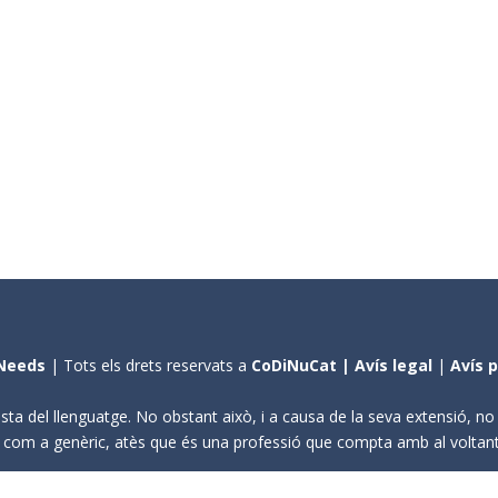
Needs
| Tots els drets reservats a
CoDiNuCat |
Avís legal
|
Avís 
sta del llenguatge. No obstant això, i a causa de la seva extensió, n
ení com a genèric, atès que és una professió que compta amb al volta