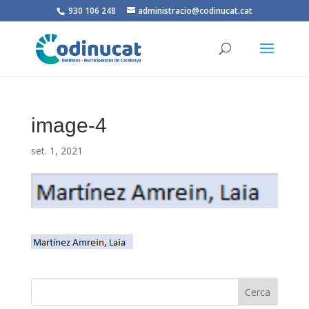
930 106 248
administracio@codinucat.cat
image-4
set. 1, 2021