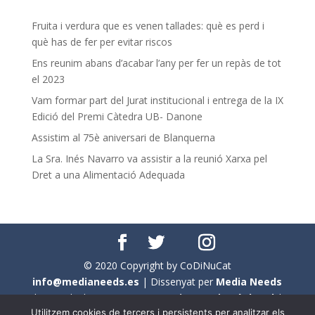
Fruita i verdura que es venen tallades: què es perd i
què has de fer per evitar riscos
Ens reunim abans d’acabar l’any per fer un repàs de tot
el 2023
Vam formar part del Jurat institucional i entrega de la IX
Edició del Premi Càtedra UB- Danone
Assistim al 75è aniversari de Blanquerna
La Sra. Inés Navarro va assistir a la reunió Xarxa pel
Dret a una Alimentació Adequada
© 2020 Copyright by CoDiNuCat
info@medianeeds.es
| Dissenyat per
Media Needs
| Tots els drets reservats a
CoDiNuCat |
Avís legal
|
Utilitzem cookies de tercers i persistents per analitzar els
Avís per cookies