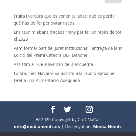
Fruita i verdura que es venen tallades: què es perd i
què has de fer per evitar riscos
Ens reunim abans d’acabar l’any per fer un repàs de tot
el 2023
Vam formar part del Jurat institucional i entrega de la IX
Edició del Premi Càtedra UB- Danone
Assistim al 75è aniversari de Blanquerna
La Sra. Inés Navarro va assistir a la reunió Xarxa pel
Dret a una Alimentació Adequada
© 2020 Copyright by CoDiNuCat
info@medianeeds.es
| Dissenyat per
Media Needs
| Tots els drets reservats a
CoDiNuCat |
Avís legal
|