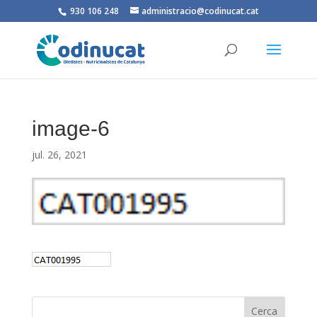
930 106 248
administracio@codinucat.cat
image-6
jul. 26, 2021