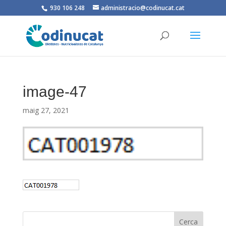
930 106 248
administracio@codinucat.cat
image-47
maig 27, 2021