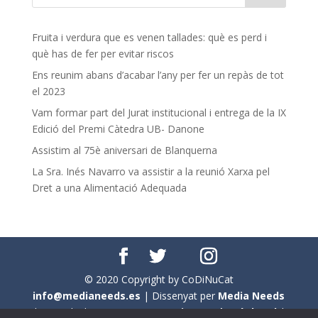
Fruita i verdura que es venen tallades: què es perd i
què has de fer per evitar riscos
Ens reunim abans d’acabar l’any per fer un repàs de tot
el 2023
Vam formar part del Jurat institucional i entrega de la IX
Edició del Premi Càtedra UB- Danone
Assistim al 75è aniversari de Blanquerna
La Sra. Inés Navarro va assistir a la reunió Xarxa pel
Dret a una Alimentació Adequada
© 2020 Copyright by CoDiNuCat
info@medianeeds.es
| Dissenyat per
Media Needs
| Tots els drets reservats a
CoDiNuCat |
Avís legal
|