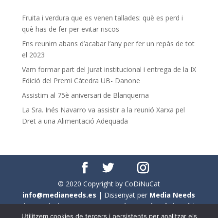
Fruita i verdura que es venen tallades: què es perd i
què has de fer per evitar riscos
Ens reunim abans d’acabar l’any per fer un repàs de tot
el 2023
Vam formar part del Jurat institucional i entrega de la IX
Edició del Premi Càtedra UB- Danone
Assistim al 75è aniversari de Blanquerna
La Sra. Inés Navarro va assistir a la reunió Xarxa pel
Dret a una Alimentació Adequada
© 2020 Copyright by CoDiNuCat
info@medianeeds.es
| Dissenyat per
Media Needs
| Tots els drets reservats a
CoDiNuCat |
Avís legal
|
Utilitzem cookies de tercers i persistents per analitzar els
Avís per cookies