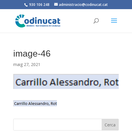
930 106 248
administracio@codinucat.cat
image-46
maig 27, 2021