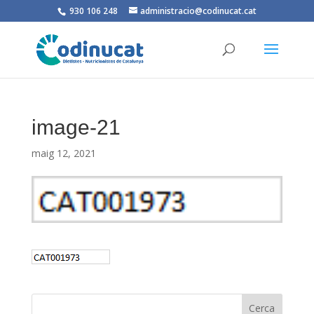
930 106 248
administracio@codinucat.cat
image-21
maig 12, 2021