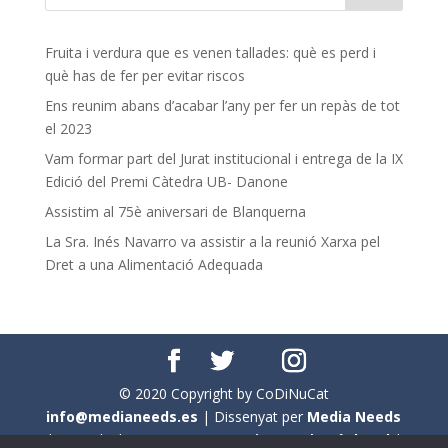
Fruita i verdura que es venen tallades: què es perd i
què has de fer per evitar riscos
Ens reunim abans d’acabar l’any per fer un repàs de tot
el 2023
Vam formar part del Jurat institucional i entrega de la IX
Edició del Premi Càtedra UB- Danone
Assistim al 75è aniversari de Blanquerna
La Sra. Inés Navarro va assistir a la reunió Xarxa pel
Dret a una Alimentació Adequada
© 2020 Copyright by CoDiNuCat
info@medianeeds.es
| Dissenyat per
Media Needs
| Tots els drets reservats a
CoDiNuCat |
Avís legal
|