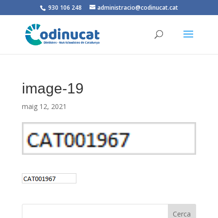
930 106 248
administracio@codinucat.cat
image-19
maig 12, 2021