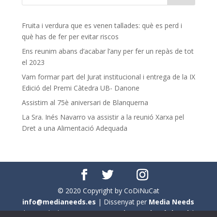
Fruita i verdura que es venen tallades: què es perd i
què has de fer per evitar riscos
Ens reunim abans d’acabar l’any per fer un repàs de tot
el 2023
Vam formar part del Jurat institucional i entrega de la IX
Edició del Premi Càtedra UB- Danone
Assistim al 75è aniversari de Blanquerna
La Sra. Inés Navarro va assistir a la reunió Xarxa pel
Dret a una Alimentació Adequada
© 2020 Copyright by CoDiNuCat
info@medianeeds.es
| Dissenyat per
Media Needs
| Tots els drets reservats a
CoDiNuCat |
Avís legal
|