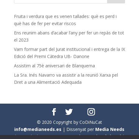
Fruita i verdura que es venen tallades: què es perd i
què has de fer per evitar riscos
Ens reunim abans d’acabar l’any per fer un repàs de tot
el 2023
Vam formar part del Jurat institucional i entrega de la IX
Edició del Premi Càtedra UB- Danone
Assistim al 75è aniversari de Blanquerna
La Sra. Inés Navarro va assistir a la reunió Xarxa pel
Dret a una Alimentació Adequada
© 2020 Copyright by CoDiNuCat
info@medianeeds.es
| Dissenyat per
Media Needs
| Tots els drets reservats a
CoDiNuCat |
Avís legal
|