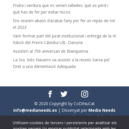
Fruita i verdura que es venen tallades: què es perd i
què has de fer per evitar riscos
Ens reunim abans d’acabar l’any per fer un repàs de tot
el 2023
Vam formar part del Jurat institucional i entrega de la IX
Edició del Premi Càtedra UB- Danone
Assistim al 75è aniversari de Blanquerna
La Sra. Inés Navarro va assistir a la reunió Xarxa pel
Dret a una Alimentació Adequada
© 2020 Copyright by CoDiNuCat
info@medianeeds.es
| Dissenyat per
Media Needs
| Tots els drets reservats a
CoDiNuCat |
Avís legal
|
Utilitzem cookies de tercers i persistents per analitzar els
Avís per cookies
nostres serveis i/o mostrar publicitat relacionada amb les