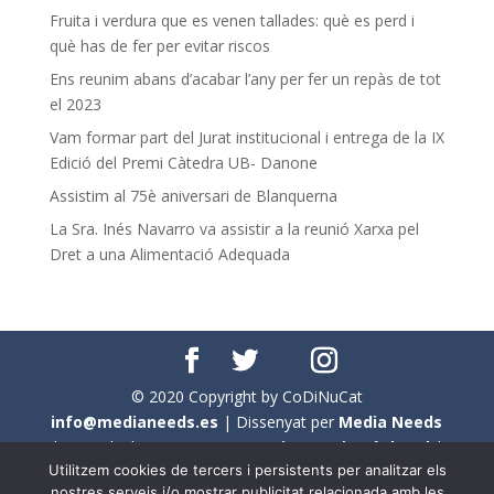
Fruita i verdura que es venen tallades: què es perd i
què has de fer per evitar riscos
Ens reunim abans d’acabar l’any per fer un repàs de tot
el 2023
Vam formar part del Jurat institucional i entrega de la IX
Edició del Premi Càtedra UB- Danone
Assistim al 75è aniversari de Blanquerna
La Sra. Inés Navarro va assistir a la reunió Xarxa pel
Dret a una Alimentació Adequada
© 2020 Copyright by CoDiNuCat
info@medianeeds.es
| Dissenyat per
Media Needs
| Tots els drets reservats a
CoDiNuCat |
Avís legal
|
Utilitzem cookies de tercers i persistents per analitzar els
Avís per cookies
nostres serveis i/o mostrar publicitat relacionada amb les