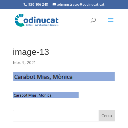
930 106 248
administracio@codinucat.cat
image-13
febr. 9, 2021