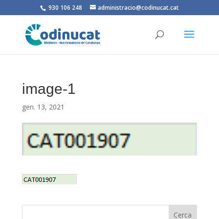
930 106 248
administracio@codinucat.cat
image-1
gen. 13, 2021