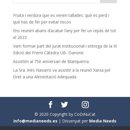
Fruita i verdura que es venen tallades: què es perd i
què has de fer per evitar riscos
Ens reunim abans d’acabar l’any per fer un repàs de tot
el 2023
Vam formar part del Jurat institucional i entrega de la IX
Edició del Premi Càtedra UB- Danone
Assistim al 75è aniversari de Blanquerna
La Sra. Inés Navarro va assistir a la reunió Xarxa pel
Dret a una Alimentació Adequada
© 2020 Copyright by CoDiNuCat
info@medianeeds.es
| Dissenyat per
Media Needs
| Tots els drets reservats a
CoDiNuCat |
Avís legal
|