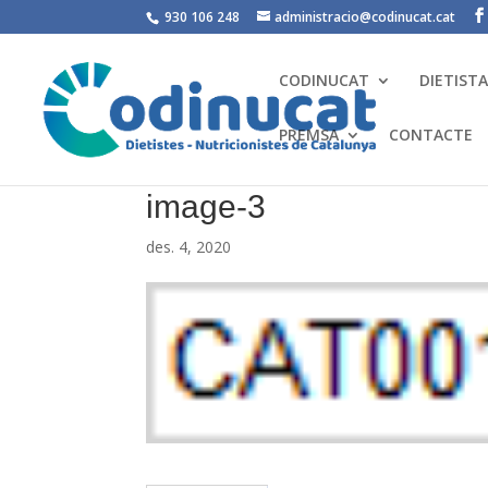
930 106 248
administracio@codinucat.cat
CODINUCAT
DIETIST
PREMSA
CONTACTE
image-3
des. 4, 2020