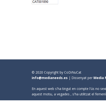
© 2020 Copyright by CoDiNuCat
info@medianeeds.es
| Dissenyat per
Media 
En aquest web s'ha tingut en compte l'ús no sexi
aquest motiu, a vegades , s'ha utilitzat el fem