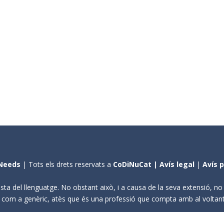
Needs
| Tots els drets reservats a
CoDiNuCat |
Avís legal
|
Avís 
sta del llenguatge. No obstant això, i a causa de la seva extensió, n
ení com a genèric, atès que és una professió que compta amb al volta