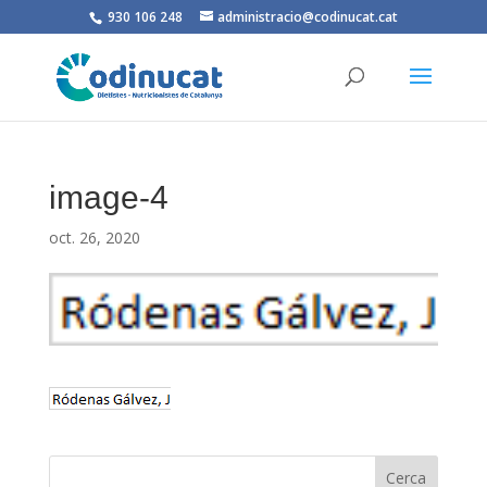
930 106 248
administracio@codinucat.cat
image-4
oct. 26, 2020