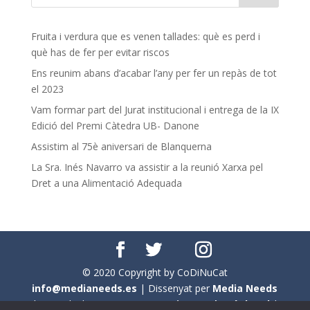
Fruita i verdura que es venen tallades: què es perd i
què has de fer per evitar riscos
Ens reunim abans d’acabar l’any per fer un repàs de tot
el 2023
Vam formar part del Jurat institucional i entrega de la IX
Edició del Premi Càtedra UB- Danone
Assistim al 75è aniversari de Blanquerna
La Sra. Inés Navarro va assistir a la reunió Xarxa pel
Dret a una Alimentació Adequada
© 2020 Copyright by CoDiNuCat
info@medianeeds.es
| Dissenyat per
Media Needs
| Tots els drets reservats a
CoDiNuCat |
Avís legal
|