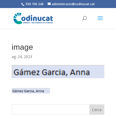
930 106 248
administracio@codinucat.cat
image
ag. 24, 2023