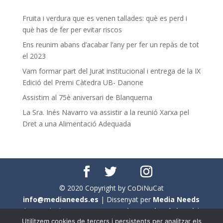
Fruita i verdura que es venen tallades: què es perd i
què has de fer per evitar riscos
Ens reunim abans d’acabar l’any per fer un repàs de tot
el 2023
Vam formar part del Jurat institucional i entrega de la IX
Edició del Premi Càtedra UB- Danone
Assistim al 75è aniversari de Blanquerna
La Sra. Inés Navarro va assistir a la reunió Xarxa pel
Dret a una Alimentació Adequada
© 2020 Copyright by CoDiNuCat
info@medianeeds.es
| Dissenyat per
Media Needs
| Tots els drets reservats a
CoDiNuCat |
Avís legal
|
Utilitzem cookies de tercers i persistents per analitzar els
Avís per cookies