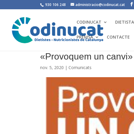
930 106 248
administracio@codinucat.cat
CODINUCAT
DIETIST
PREMSA
CONTACTE
«Provoquem un canvi» 
nov. 5, 2020
|
Comunicats