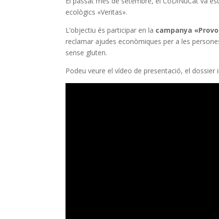
El passat mes de setembre, el CoDiNuCat va est
ecològics «Veritas».
L’objectiu és participar en la
campanya «Provo
reclamar ajudes econòmiques per a les persones
sense gluten.
Podeu veure el vídeo de presentació, el dossier 