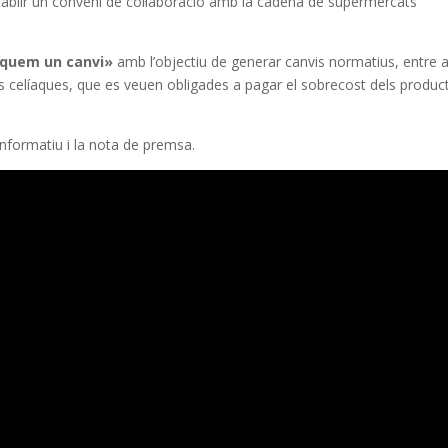
ablir un conveni de col·laboració amb la cadena de supermercats
quem un canvi»
amb l’objectiu de generar canvis normatius, entre a
 celíaques, que es veuen obligades a pagar el sobrecost dels produc
informatiu i la nota de premsa.