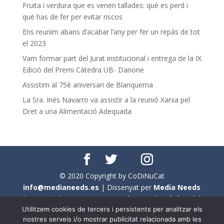
Fruita i verdura que es venen tallades: què es perd i
què has de fer per evitar riscos
Ens reunim abans d’acabar l’any per fer un repàs de tot
el 2023
Vam formar part del Jurat institucional i entrega de la IX
Edició del Premi Càtedra UB- Danone
Assistim al 75è aniversari de Blanquerna
La Sra. Inés Navarro va assistir a la reunió Xarxa pel
Dret a una Alimentació Adequada
© 2020 Copyright by CoDiNuCat
info@medianeeds.es
| Dissenyat per
Media Needs
| Tots els drets reservats a
CoDiNuCat |
Avís legal
|
Utilitzem cookies de tercers i persistents per analitzar els
Avís per cookies
nostres serveis i/o mostrar publicitat relacionada amb les