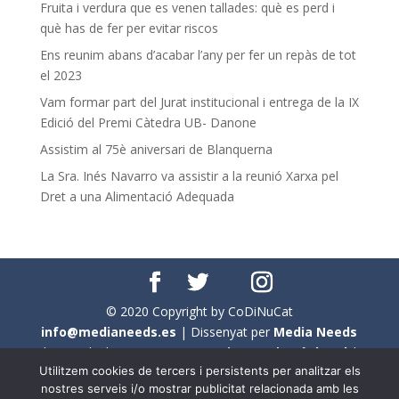
Fruita i verdura que es venen tallades: què es perd i
què has de fer per evitar riscos
Ens reunim abans d’acabar l’any per fer un repàs de tot
el 2023
Vam formar part del Jurat institucional i entrega de la IX
Edició del Premi Càtedra UB- Danone
Assistim al 75è aniversari de Blanquerna
La Sra. Inés Navarro va assistir a la reunió Xarxa pel
Dret a una Alimentació Adequada
© 2020 Copyright by CoDiNuCat
info@medianeeds.es
| Dissenyat per
Media Needs
| Tots els drets reservats a
CoDiNuCat |
Avís legal
|
Utilitzem cookies de tercers i persistents per analitzar els
Avís per cookies
nostres serveis i/o mostrar publicitat relacionada amb les