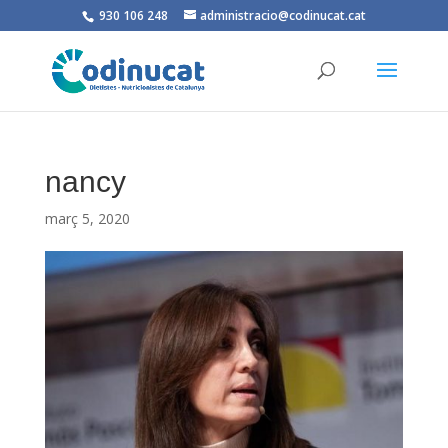
930 106 248
administracio@codinucat.cat
nancy
març 5, 2020