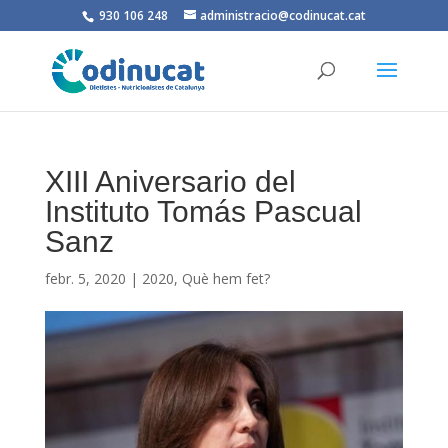
930 106 248
administracio@codinucat.cat
XIII Aniversario del
Instituto Tomás Pascual
Sanz
febr. 5, 2020
|
2020
,
Què hem fet?