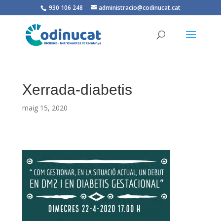
930 106 248
administracio@codinucat.cat
Xerrada-diabetis
maig 15, 2020