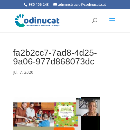
930 106 248
administracio@codinucat.cat
fa2b2cc7-7ad8-4d25-
9a06-977d868073dc
jul. 7, 2020