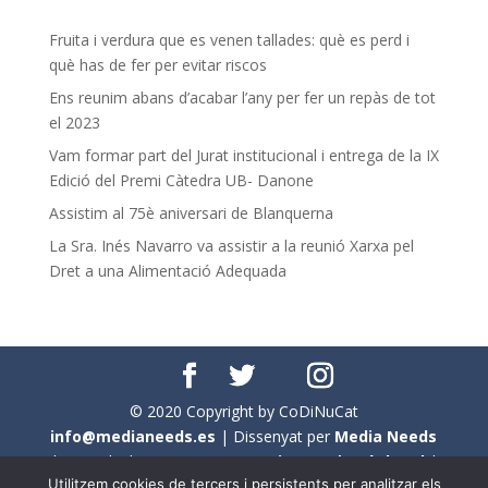
Fruita i verdura que es venen tallades: què es perd i
què has de fer per evitar riscos
Ens reunim abans d’acabar l’any per fer un repàs de tot
el 2023
Vam formar part del Jurat institucional i entrega de la IX
Edició del Premi Càtedra UB- Danone
Assistim al 75è aniversari de Blanquerna
La Sra. Inés Navarro va assistir a la reunió Xarxa pel
Dret a una Alimentació Adequada
© 2020 Copyright by CoDiNuCat
info@medianeeds.es
| Dissenyat per
Media Needs
| Tots els drets reservats a
CoDiNuCat |
Avís legal
|
Utilitzem cookies de tercers i persistents per analitzar els
Avís per cookies