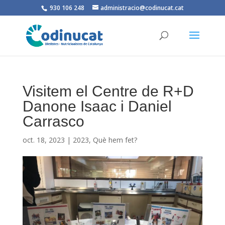
930 106 248
administracio@codinucat.cat
Visitem el Centre de R+D
Danone Isaac i Daniel
Carrasco
oct. 18, 2023
|
2023
,
Què hem fet?