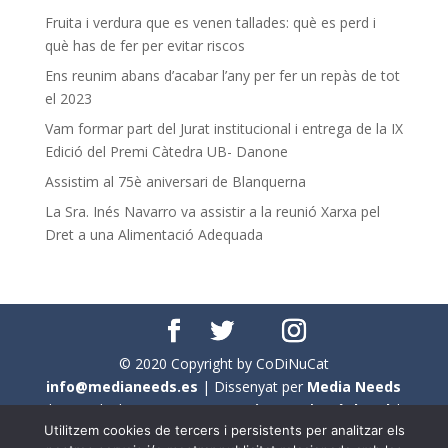
Fruita i verdura que es venen tallades: què es perd i
què has de fer per evitar riscos
Ens reunim abans d’acabar l’any per fer un repàs de tot
el 2023
Vam formar part del Jurat institucional i entrega de la IX
Edició del Premi Càtedra UB- Danone
Assistim al 75è aniversari de Blanquerna
La Sra. Inés Navarro va assistir a la reunió Xarxa pel
Dret a una Alimentació Adequada
© 2020 Copyright by CoDiNuCat
info@medianeeds.es
| Dissenyat per
Media Needs
| Tots els drets reservats a
CoDiNuCat |
Avís legal
|
Utilitzem cookies de tercers i persistents per analitzar els
Avís per cookies