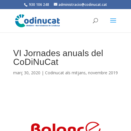
930 106 248
administracio@codinucat.cat
VI Jornades anuals del
CoDiNuCat
març 30, 2020
|
Codinucat als mitjans
,
novembre 2019