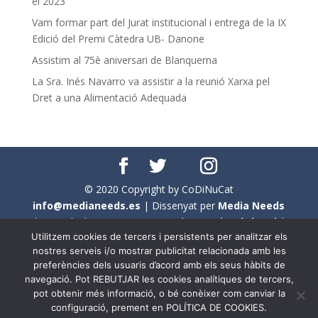
el 2023
Vam formar part del Jurat institucional i entrega de la IX
Edició del Premi Càtedra UB- Danone
Assistim al 75è aniversari de Blanquerna
La Sra. Inés Navarro va assistir a la reunió Xarxa pel
Dret a una Alimentació Adequada
© 2020 Copyright by CoDiNuCat
info@medianeeds.es
| Dissenyat per
Media Needs
| Tots els drets reservats a
CoDiNuCat |
Avís legal
|
Utilitzem cookies de tercers i persistents per analitzar els
Avís per cookies
nostres serveis i/o mostrar publicitat relacionada amb les
preferències dels usuaris d’acord amb els seus hàbits de
En aquest web s'ha tingut en compte l'ús no sexista del
navegació. Pot REBUTJAR les cookies analítiques de tercers,
llenguatge. No obstant això, i a causa de la seva
pot obtenir més informació, o bé conèixer com canviar la
extensió, no s'ha pogut fer de manera exhaustiva. Per
configuració, prement en POLÍTICA DE COOKIES.