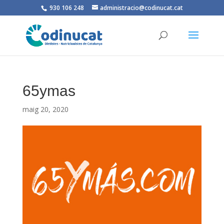
930 106 248
administracio@codinucat.cat
65ymas
maig 20, 2020