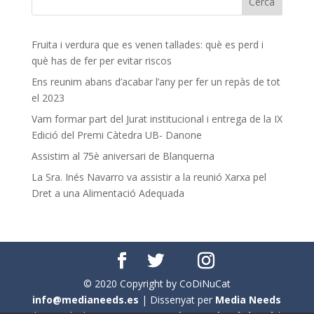
Fruita i verdura que es venen tallades: què es perd i
què has de fer per evitar riscos
Ens reunim abans d’acabar l’any per fer un repàs de tot
el 2023
Vam formar part del Jurat institucional i entrega de la IX
Edició del Premi Càtedra UB- Danone
Assistim al 75è aniversari de Blanquerna
La Sra. Inés Navarro va assistir a la reunió Xarxa pel
Dret a una Alimentació Adequada
© 2020 Copyright by CoDiNuCat
info@medianeeds.es
| Dissenyat per
Media Needs