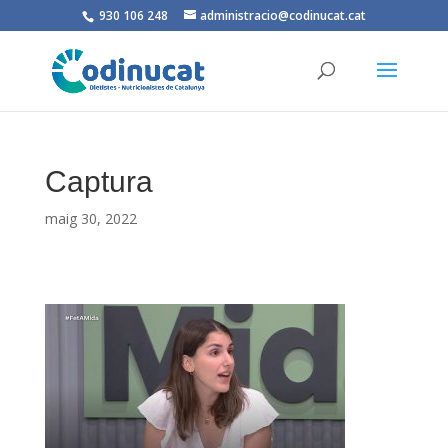
930 106 248
administracio@codinucat.cat
Captura
maig 30, 2022