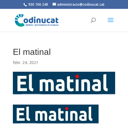
930 106 248
administracio@codinucat.cat
El matinal
febr. 24, 2021