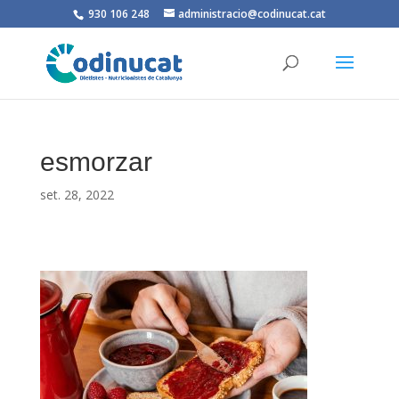
930 106 248
administracio@codinucat.cat
esmorzar
set. 28, 2022