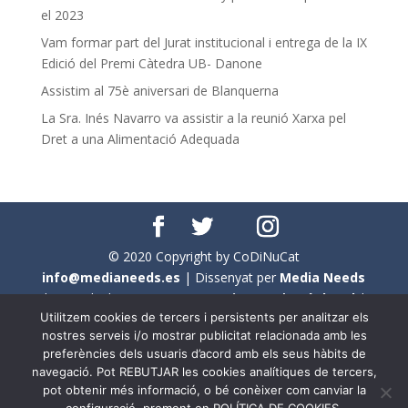
el 2023
Vam formar part del Jurat institucional i entrega de la IX
Edició del Premi Càtedra UB- Danone
Assistim al 75è aniversari de Blanquerna
La Sra. Inés Navarro va assistir a la reunió Xarxa pel
Dret a una Alimentació Adequada
© 2020 Copyright by CoDiNuCat
info@medianeeds.es
| Dissenyat per
Media Needs
| Tots els drets reservats a
CoDiNuCat |
Avís legal
|
Utilitzem cookies de tercers i persistents per analitzar els
Avís per cookies
nostres serveis i/o mostrar publicitat relacionada amb les
preferències dels usuaris d’acord amb els seus hàbits de
En aquest web s'ha tingut en compte l'ús no sexista del
navegació. Pot REBUTJAR les cookies analítiques de tercers,
llenguatge. No obstant això, i a causa de la seva
pot obtenir més informació, o bé conèixer com canviar la
extensió, no s'ha pogut fer de manera exhaustiva. Per