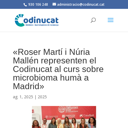
930 106 248
administracio@codinucat.cat
«Roser Martí i Núria
Mallén representen el
Codinucat al curs sobre
microbioma humà a
Madrid»
ag. 1, 2025
|
2025