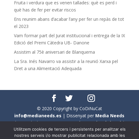
Fruita i verdura que es venen tallades: què es perd i
què has de fer per evitar riscos
Ens reunim abans d’acabar l’any per fer un repàs de tot
el 2023
Vam formar part del Jurat institucional i entrega de la IX
Edició del Premi Càtedra UB- Danone
Assistim al 75è aniversari de Blanquerna
La Sra. Inés Navarro va assistir a la reunió Xarxa pel
Dret a una Alimentació Adequada
© 2020 Copyright by CoDiNuCat
info@medianeeds.es
| Dissenyat per
Media Needs
| Tots els drets reservats a
CoDiNuCat |
Avís legal
|
Utilitzem cookies de tercers i persistents per analitzar els
Avís per cookies
nostres serveis i/o mostrar publicitat relacionada amb les