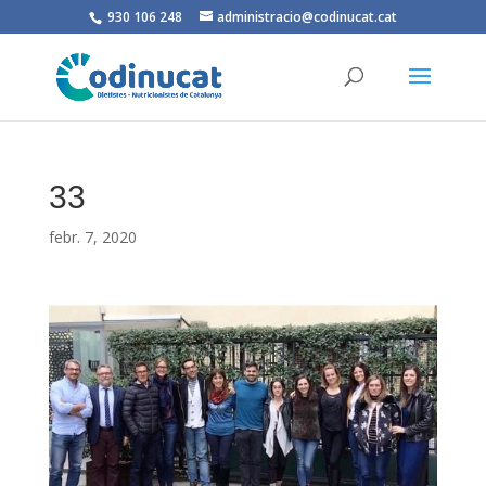
930 106 248
administracio@codinucat.cat
33
febr. 7, 2020