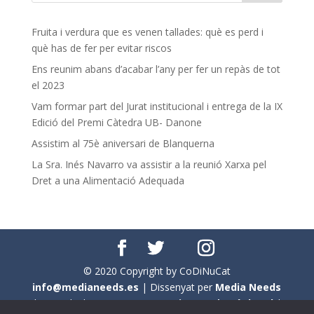
Fruita i verdura que es venen tallades: què es perd i
què has de fer per evitar riscos
Ens reunim abans d’acabar l’any per fer un repàs de tot
el 2023
Vam formar part del Jurat institucional i entrega de la IX
Edició del Premi Càtedra UB- Danone
Assistim al 75è aniversari de Blanquerna
La Sra. Inés Navarro va assistir a la reunió Xarxa pel
Dret a una Alimentació Adequada
© 2020 Copyright by CoDiNuCat
info@medianeeds.es
| Dissenyat per
Media Needs
| Tots els drets reservats a
CoDiNuCat |
Avís legal
|