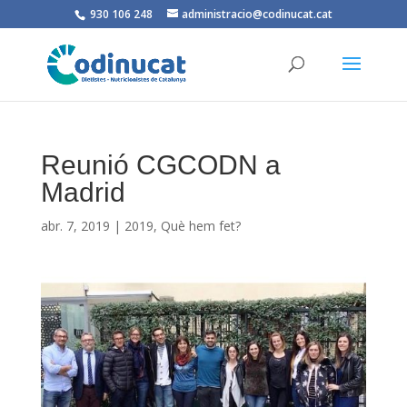
930 106 248
administracio@codinucat.cat
Reunió CGCODN a
Madrid
abr. 7, 2019
|
2019
,
Què hem fet?