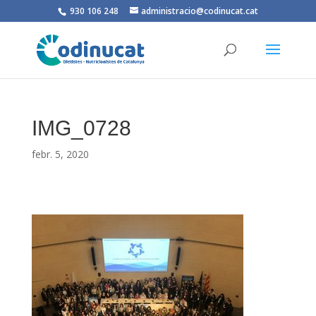
930 106 248
administracio@codinucat.cat
IMG_0728
febr. 5, 2020