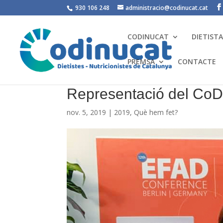
930 106 248
administracio@codinucat.cat
CODINUCAT
DIETIST
PREMSA
CONTACTE
Representació del CoD
nov. 5, 2019
|
2019
,
Què hem fet?