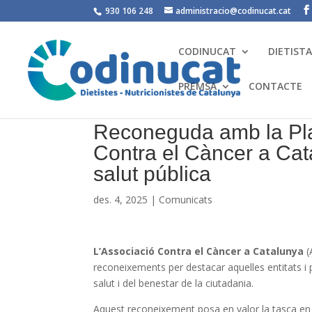
930 106 248
administracio@codinucat.cat
CODINUCAT
DIETIST
PREMSA
CONTACTE
Reconeguda amb la Pla
Contra el Càncer a Cata
salut pública
des. 4, 2025
|
Comunicats
L’Associació Contra el Càncer a Catalunya
(
reconeixements per destacar aquelles entitats i 
salut i del benestar de la ciutadania.
Aquest reconeixement posa en valor la tasca en p