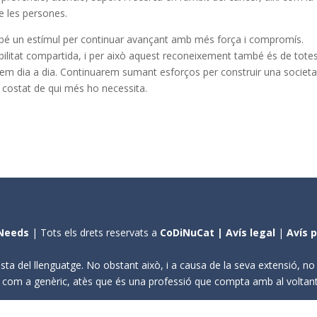
de les persones.
é un estímul per continuar avançant amb més força i compromís.
litat compartida, i per això aquest reconeixement també és de totes
borem dia a dia. Continuarem sumant esforços per construir una societa
l costat de qui més ho necessita.
Needs
| Tots els drets reservats a
CoDiNuCat |
Avís legal
|
Avís 
sta del llenguatge. No obstant això, i a causa de la seva extensió, n
ení com a genèric, atès que és una professió que compta amb al volta