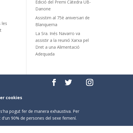
Edició del Premi Càtedra UB-
Danone
Assistim al 75è aniversari de
 les
Blanquerna
t
La Sra. Inés Navarro va
assistir a la reunió Xarxa pel
Dret a una Alimentació
Adequada
per cookies
o s'ha pogut fer de manera exhaustiva. Per
nt d'un 90% de persones del sexe femení.