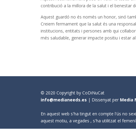
contribució a la millora de la salut i el benestar 
Aquest guardó no és només un honor, sinó tamb
Creiem fermament que la salut és una responsabi
institucions, entitats i persones amb qui col·la
més saludable, generar impacte positiu i estar a
© 2020 Copyright by CoDiNuCat
info@medianeeds.es
| Dissenyat per
Media 
En aquest web s'ha tingut en compte l'ús no sexi
aquest motiu, a vegades , s'ha utilitzat el fem