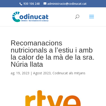
930 106 248
administracio@codinucat.cat
Recomanacions
nutricionals a l’estiu i amb
la calor de la mà de la sra.
Núria llata
ag. 19, 2023
|
Agost 2023
,
Codinucat als mitjans