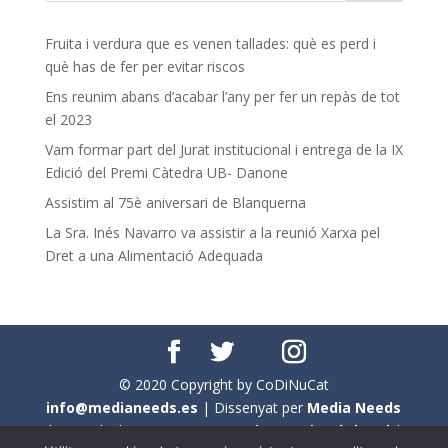
Fruita i verdura que es venen tallades: què es perd i
què has de fer per evitar riscos
Ens reunim abans d’acabar l’any per fer un repàs de tot
el 2023
Vam formar part del Jurat institucional i entrega de la IX
Edició del Premi Càtedra UB- Danone
Assistim al 75è aniversari de Blanquerna
La Sra. Inés Navarro va assistir a la reunió Xarxa pel
Dret a una Alimentació Adequada
© 2020 Copyright by CoDiNuCat
info@medianeeds.es
| Dissenyat per
Media Needs
| Tots els drets reservats a
CoDiNuCat |
Avís legal
|