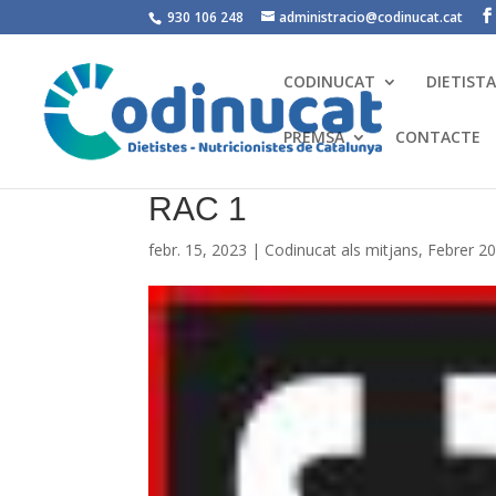
930 106 248
administracio@codinucat.cat
CODINUCAT
DIETIST
PREMSA
CONTACTE
RAC 1
febr. 15, 2023
|
Codinucat als mitjans
,
Febrer 2