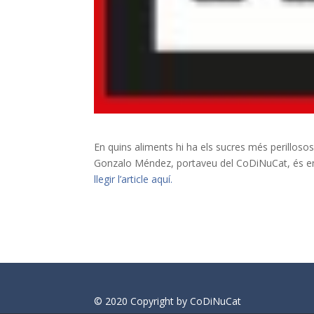
En quins aliments hi ha els sucres més perillosos 
Gonzalo Méndez, portaveu del CoDiNuCat, és ent
llegir l’article aquí.
© 2020 Copyright by CoDiNuCat