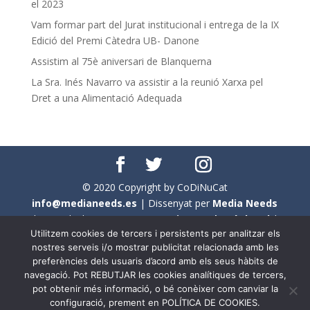
el 2023
Vam formar part del Jurat institucional i entrega de la IX
Edició del Premi Càtedra UB- Danone
Assistim al 75è aniversari de Blanquerna
La Sra. Inés Navarro va assistir a la reunió Xarxa pel
Dret a una Alimentació Adequada
© 2020 Copyright by CoDiNuCat
info@medianeeds.es
| Dissenyat per
Media Needs
| Tots els drets reservats a
CoDiNuCat |
Avís legal
|
Utilitzem cookies de tercers i persistents per analitzar els
Avís per cookies
nostres serveis i/o mostrar publicitat relacionada amb les
preferències dels usuaris d’acord amb els seus hàbits de
En aquest web s'ha tingut en compte l'ús no sexista del
navegació. Pot REBUTJAR les cookies analítiques de tercers,
llenguatge. No obstant això, i a causa de la seva
pot obtenir més informació, o bé conèixer com canviar la
extensió, no s'ha pogut fer de manera exhaustiva. Per
configuració, prement en POLÍTICA DE COOKIES.