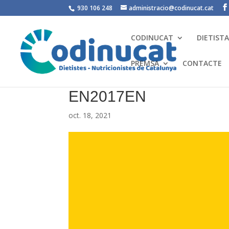
930 106 248
administracio@codinucat.cat
CODINUCAT
DIETIST
PREMSA
CONTACTE
EN2017EN
oct. 18, 2021