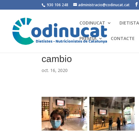
930 106 248
administracio@codinucat.cat
CODINUCAT
DIETIST
PREMSA
CONTACTE
cambio
oct. 16, 2020