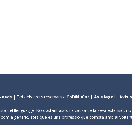
Needs
| Tots els drets reservats a
CoDiNuCat |
Avís legal
|
Avís 
sta del llenguatge. No obstant això, i a causa de la seva extensió, n
ení com a genèric, atès que és una professió que compta amb al volta