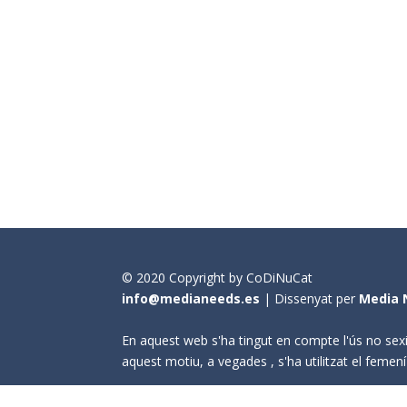
© 2020 Copyright by CoDiNuCat
info@medianeeds.es
| Dissenyat per
Media 
En aquest web s'ha tingut en compte l'ús no sexi
aquest motiu, a vegades , s'ha utilitzat el fem