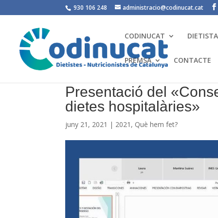
930 106 248
administracio@codinucat.cat
CODINUCAT
DIETIST
PREMSA
CONTACTE
Presentació del «Conse
dietes hospitalàries»
juny 21, 2021
|
2021
,
Què hem fet?