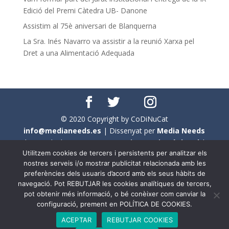
Edició del Premi Càtedra UB- Danone
Assistim al 75è aniversari de Blanquerna
La Sra. Inés Navarro va assistir a la reunió Xarxa pel
Dret a una Alimentació Adequada
© 2020 Copyright by CoDiNuCat
info@medianeeds.es
| Dissenyat per
Media Needs
| Tots els drets reservats a
CoDiNuCat |
Avís legal
|
Utilitzem cookies de tercers i persistents per analitzar els
Avís per cookies
nostres serveis i/o mostrar publicitat relacionada amb les
preferències dels usuaris d’acord amb els seus hàbits de
En aquest web s'ha tingut en compte l'ús no sexista del
navegació. Pot REBUTJAR les cookies analítiques de tercers,
llenguatge. No obstant això, i a causa de la seva
pot obtenir més informació, o bé conèixer com canviar la
extensió, no s'ha pogut fer de manera exhaustiva. Per
configuració, prement en POLÍTICA DE COOKIES.
aquest motiu, a vegades , s'ha utilitzat el femení com a
ACEPTAR
REBUTJAR COOKIES
genèric, atès que és una professió que compta amb al