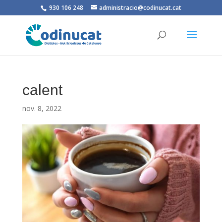
930 106 248
administracio@codinucat.cat
calent
nov. 8, 2022