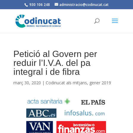
930 106 248
administracio@codinucat.cat
Petició al Govern per
reduir l’I.V.A. del pa
integral i de fibra
març 30, 2020
|
Codinucat als mitjans
,
gener 2019