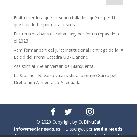
Fruita i verdura que es venen tallades: què es perd i
què has de fer per evitar riscos
Ens reunim abans d’acabar l’any per fer un repàs de tot
el 2023
Vam formar part del Jurat institucional i entrega de la IX
Edició del Premi Càtedra UB- Danone
Assistim al 75è aniversari de Blanquerna
La Sra. Inés Navarro va assistir a la reunió Xarxa pel
Dret a una Alimentació Adequada
© 2020 Copyright by CoDiNuCat
info@medianeeds.es
| Dissenyat per
Media Needs
| Tots els drets reservats a
CoDiNuCat |
Avís legal
|