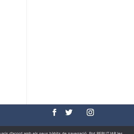
per cookies
usuaris d’acord amb els seus hàbits de navegació. Pot REBUTJAR les