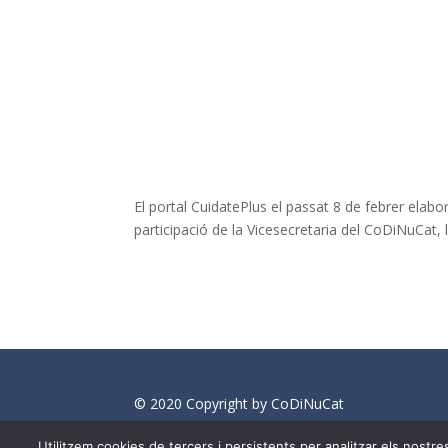
El portal CuidatePlus el passat 8 de febrer elab
participació de la Vicesecretaria del CoDiNuCat, la
© 2020 Copyright by CoDiNuCat
info@medianeeds.es
| Dissenyat per
Media 
Utilitzem cookies de tercers i persistents per analitzar els nost