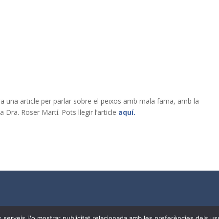
ora una article per parlar sobre el peixos amb mala fama, amb la
 Dra. Roser Martí. Pots llegir l’article
aquí.
Needs
| Tots els drets reservats a
CoDiNuCat |
Avís legal
|
Avís 
res serveis i/o mostrar publicitat relacionada amb les preferències dels 