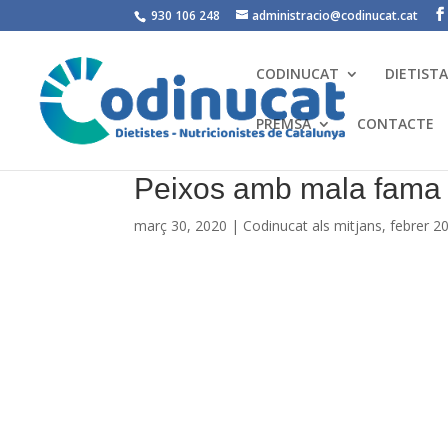
930 106 248
administracio@codinucat.cat
CODINUCAT
DIETIST
PREMSA
CONTACTE
Peixos amb mala fama
març 30, 2020
|
Codinucat als mitjans
,
febrer 2